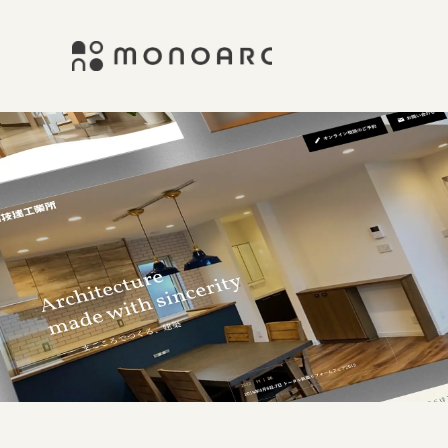
式
コ
会
ン
社
テ
M
株
E
ン
O
C
ツ
式
サ
N
へ
会
イ
O
ス
社
ト
A
キ
制
M
ッ
R
作
プ
O
C
・
N
デ
ザ
O
イ
A
ン
R
・
ブ
C
ラ
ン