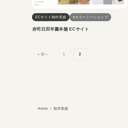
ECサイト制作実績
#カラーミーショップ
赤司日田羊羹本舗 ECサイト
投
« 前へ
1
2
稿
の
ペ
ー
ジ
送
Home
制作実績
り