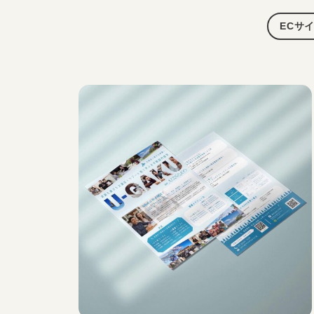
デ
ィ
ECサ
ン
グ