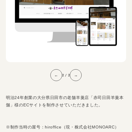
ィ
ン
グ
2
/
2
←
→
明治24年創業の大分県日田市の老舗羊羹店「赤司日田羊羹本
舗」様のECサイトを制作させていただきました。
※制作当時の屋号：hiroffice（現・株式会社MONOARC）