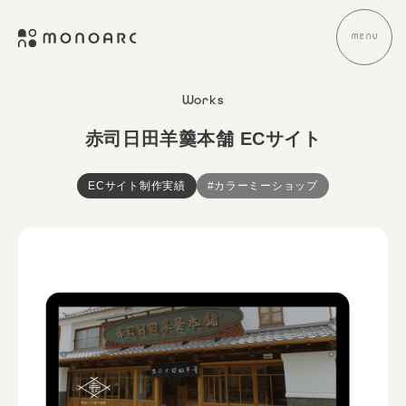
式
コ
会
ン
MENU
メ
社
ニ
テ
ュ
株
E
ー
M
ン
式
C
O
Works
ツ
サ
会
N
へ
イ
社
O
赤司日田羊羹本舗 ECサイト
ト
ス
A
M
制
キ
R
O
作
ECサイト制作実績
#カラーミーショップ
C
ッ
N
・
プ
O
デ
A
ザ
R
イ
ン
C
・
ブ
ラ
ン
デ