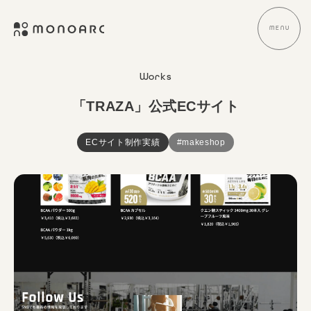
式
コ
会
ン
MENU
メ
社
ニ
テ
ュ
株
E
ー
M
ン
式
C
O
Works
ツ
サ
会
N
へ
イ
社
O
「TRAZA」公式ECサイト
ト
ス
A
M
制
キ
R
O
作
ECサイト制作実績
#makeshop
C
ッ
N
・
プ
O
デ
A
ザ
R
イ
ン
C
・
ブ
ラ
ン
デ