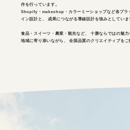
デ
作を行っています。
ペ
ィ
Shopify・makeshop・カラーミーショップなど
ン
イン設計と、 成果につながる導線設計を強みとしていま
ー
グ
食品・スイーツ・農業・観光など、 十勝ならではの魅力
ジ
地域に寄り添いながら、 全国品質のクリエイティブをご
制
作
/
EC
サ
イ
ト