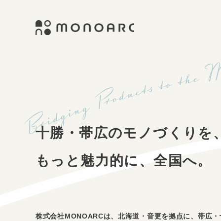
式
コ
会
ン
社
テ
M
株
E
ン
O
C
ツ
式
帯
サ
N
へ
会
イ
O
ス
広・
社
ト
A
キ
制
M
ッ
十
R
作
プ
O
C
・
勝
十勝・帯広のモノづくりを
N
デ
ザ
の
O
イ
もっと魅力的に、全国へ。
A
ン
ホ
R
・
ブ
ー
C
ラ
ン
ム
株式会社MONOARCは、北海道・音更を拠点に、帯広・