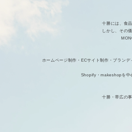
制
作
十勝には、食
しかし、その
MO
2026/6/8
by
hirono
ホームページ制作・ECサイト制作・ブランデ
Shopify・makes
十勝・帯広の事