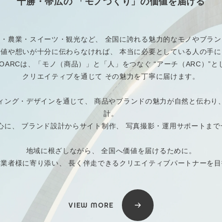
十勝・帯広の
「モノづくり」の価値を届ける
品・農業・スイーツ・観光など、
全国に誇れる魅力的なモノやブラン
価値や想いが十分に伝わらなければ、
本当に必要としている人の手に
NOARCは、「モノ（商品）」と「人」をつなぐ
“アーチ（ARC）”と
クリエイティブを通じて
その魅力を丁寧に届けます。
ィング・デザインを通じて、 商品やブランドの魅力が自然と伝わり
計。
hopを中心に、 ブランド設計からサイト制作、 写真撮影・運用サポート
地域に根ざしながら、 全国へ価値を届けるために。
業者様に寄り添い、 長く伴走できるクリエイティブパートナーを
VIEW MORE