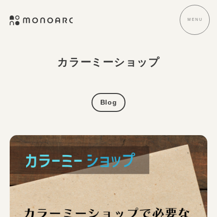
式
コ
会
ン
MENU
メ
社
ニ
テ
ュ
株
E
ー
M
ン
式
C
O
ツ
サ
会
N
カラーミーショップ
へ
イ
社
O
ト
ス
A
M
制
キ
R
O
作
C
ッ
Blog
N
・
プ
O
デ
A
ザ
R
イ
ン
C
・
ブ
ラ
ン
デ