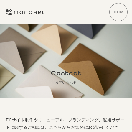
式
コ
会
ン
MENU
メ
社
ニ
テ
ュ
株
E
ー
M
ン
式
C
O
ツ
サ
会
N
へ
イ
社
O
ト
ス
A
M
制
キ
R
O
作
C
ッ
N
・
プ
Contact
O
デ
A
ザ
お問い合わせ
R
イ
ン
C
Contact
・
ブ
ラ
2025/12/16
ECサイト制作やリニューアル、ブランディング、運用サポー
ン
by
トに関するご相談は、こちらからお気軽にお聞かせくださ
デ
hirono